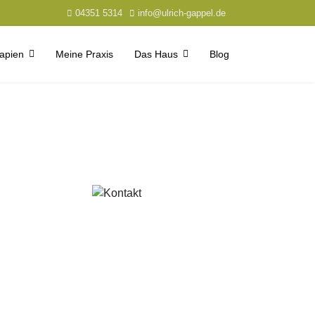
04351 5314
info@ulrich-gappel.de
apien
Meine Praxis
Das Haus
Blog